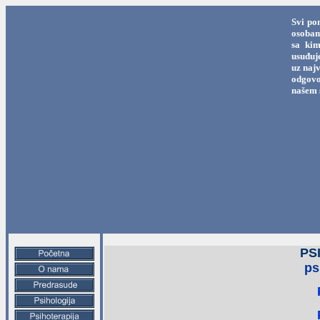
Svi po
osobama
sa kim
usuđuj
uz najv
odgovo
našem 
PS
ps