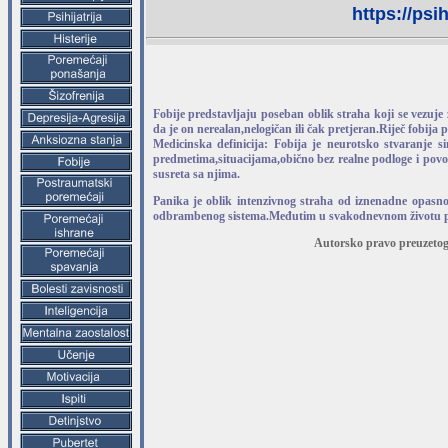
https://psi
Fobije predstavljaju poseban oblik straha koji se vezuje z
da je on nerealan,nelogičan ili čak pretjeran.Riječ fobija 
Medicinska definicija: Fobija je neurotsko stvaranje s
predmetima,situacijama,obično bez realne podloge i pov
susreta sa njima.
Panika je oblik intenzivnog straha od iznenadne opasnos
odbrambenog sistema.Međutim u svakodnevnom životu panič
Autorsko pravo preuzetog