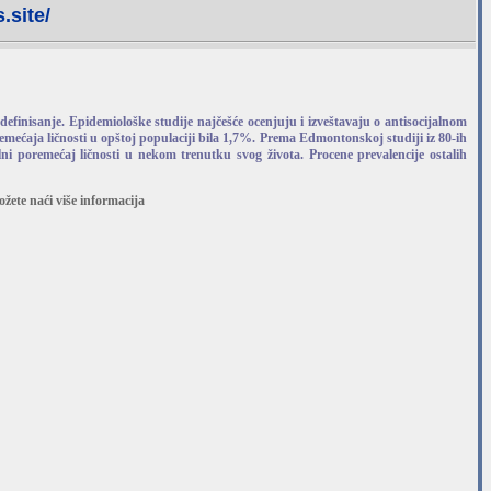
.site/
definisanje. Epidemiološke studije najčešće ocenjuju i izveštavaju o antisocijalnom
emećaja ličnosti u opštoj populaciji bila 1,7%. Prema Edmontonskoj studiji iz 80-ih
lni poremećaj ličnosti u nekom trenutku svog života. Procene prevalencije ostalih
ete naći više informacija