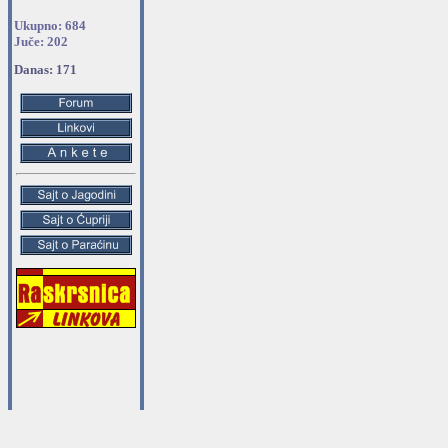
Ukupno: 684
Juče: 202
Danas: 171