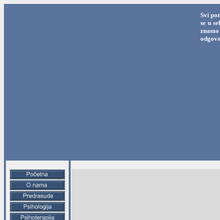
Svi po
se u s
znamo 
odgovo