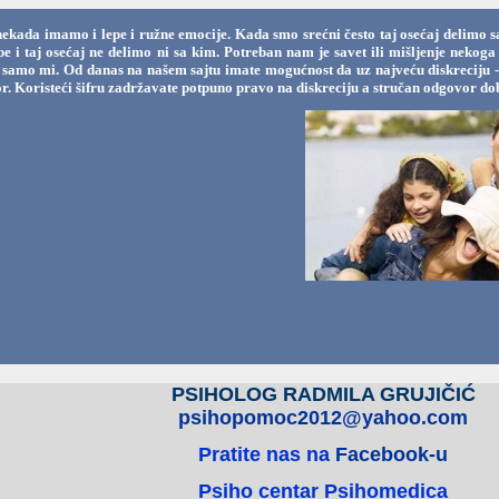
nekada imamo i lepe i ružne emocije. Kada smo srećni često taj osećaj delimo s
ebe i taj osećaj ne delimo ni sa kim. Potreban nam je savet ili mišljenje nek
samo mi. Od danas na našem sajtu imate mogućnost da uz najveću diskreciju - uz
r. Koristeći šifru zadržavate potpuno pravo na diskreciju a stručan odgovor dob
PSIHOLOG RADMILA GRUJIČIĆ
psihopomoc2012@yahoo.com
Pratite nas na
Facebook-u
Psiho centar Psihomedica