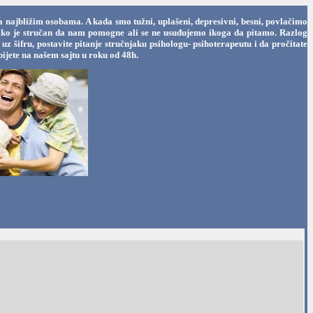
a najbližim osobama. A kada smo tužni, uplašeni, depresivni, besni, povlačimo
oga ko je stručan da nam pomogne ali se ne usuđujemo ikoga da pitamo. Razlog
 šifru, postavite pitanje stručnjaku psihologu- psihoterapeutu i da pročitate
ijete na našem sajtu u roku od 48h.