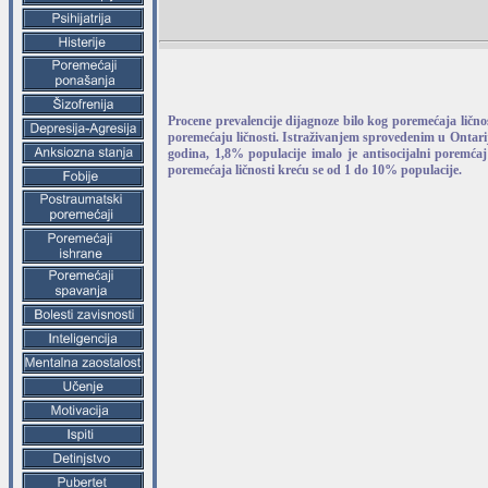
Procene prevalencije dijagnoze bilo kog poremećaja lično
poremećaju ličnosti. Istraživanjem sprovedenim u Ontarij
godina, 1,8% populacije imalo je antisocijalni poremćaj
poremećaja ličnosti kreću se od 1 do 10% populacije.