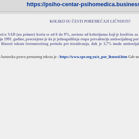
https://psiho-centar-psihomedica.business
KOLIKO SU ČESTI POREMEĆAJI LIČNOSTI?
sti u SAD (na primer) kreću se od 6 do 9%, zavisno od kriterijuma koji je korišćen za 
u 1991. godine, procenjeno je da je jednogodišnja stopa prevalencije antisocijalnog por
 ličnosti tokom šestomesečnog perioda pre istraživanja, dok je 3,7% imalo antisocija
Autorsko pravo preuzetog teksta je :
https://www.cpe.org.yu/o_por_licnosti.htm
Gde mož