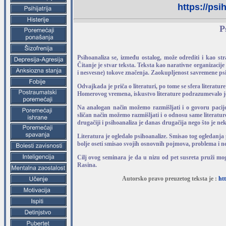
https://psi
P
Psihoanaliza se, između ostalog, može odrediti i kao st
Čitanje je stvar teksta. Teksta kao narativne organizacije
i nesvesne) tokove značenja. Zaokupljenost savremene psih
Odvajkada je priča o literaturi, po tome se sfera literat
Homerovog vremena, iskustvo literature podrazumevalo je
Na analogan način možemo razmišljati i o govoru pacijen
sličan način možemo razmišljati i o odnosu same literatur
drugačiji i psihoanaliza je danas drugačija nego što je nek
Literatura je ogledalo psihoanalize. Smisao tog ogledanj
bolje oseti smisao svojih osnovnih pojmova, problema i 
Cilj ovog seminara je da u nizu od pet susreta pruži mo
Rasina.
Autorsko pravo preuzetog teksta je :
ht