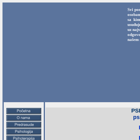
Svi po
osobama
sa kim
usuđuj
uz najv
odgovo
našem 
PS
ps