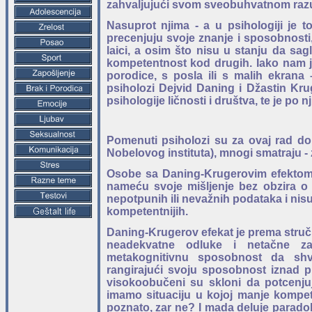
zahvaljujući svom sveobuhvatnom razum
Nasuprot njima - a u psihologiji je 
precenjuju svoje znanje i sposobnosti,
laici, a osim što nisu u stanju da s
kompetentnost kod drugih. Iako nam je 
porodice, s posla ili s malih ekrana
psiholozi Dejvid Daning i Džastin Kru
psihologije ličnosti i društva, te je po
Pomenuti psiholozi su za ovaj rad do
Nobelovog instituta), mnogi smatraju -
Osobe sa Daning-Krugerovim efektom 
nameću svoje mišljenje bez obzira o
nepotpunih ili nevažnih podataka i nis
kompetentnijih.
Daning-Krugerov efekat je prema struč
neadekvatne odluke i netačne za
metakognitivnu sposobnost da shva
rangirajući svoju sposobnost iznad 
visokoobučeni su skloni da potcenjuju
imamo situaciju u kojoj manje kompet
poznato, zar ne? I mada deluje parad