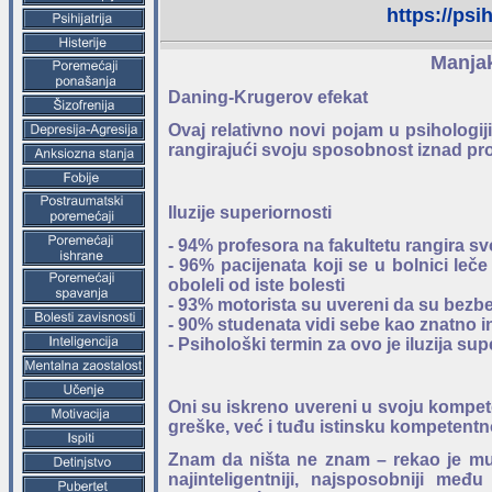
https://psi
Manja
Daning-Krugerov efekat
Ovaj relativno novi pojam u psihologij
rangirajući svoju sposobnost iznad pr
Iluzije superiornosti
- 94% profesora na fakultetu rangira sv
- 96% pacijenata koji se u bolnici le
oboleli od iste bolesti
- 93% motorista su uvereni da su bezb
- 90% studenata vidi sebe kao znatno in
- Psihološki termin za ovo je iluzija sup
Oni su iskreno uvereni u svoju kompe
greške, već i tuđu istinsku kompetentn
Znam da ništa ne znam – rekao je mud
najinteligentniji, najsposobniji m