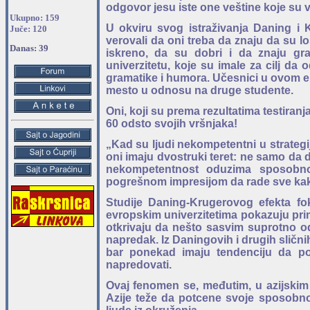
odgovor jesu iste one veštine koje su v
Ukupno: 159
U okviru svog istraživanja Daning i K
Juče: 120
verovali da oni treba da znaju da su lo
Danas: 39
iskreno, da su dobri i da znaju gra
univerzitetu, koje su imale za cilj 
gramatike i humora. Učesnici u ovom ek
mesto u odnosu na druge studente.
Oni, koji su prema rezultatima testiranja 
60 odsto svojih vršnjaka!
„Kad su ljudi nekompetentni u strategij
oni imaju dvostruki teret: ne samo da 
nekompetentnost oduzima sposobno
pogrešnom impresijom da rade sve kak
Studije Daning-Krugerovog efekta fok
evropskim univerzitetima pokazuju pri
otkrivaju da nešto sasvim suprotno o
napredak. Iz Daningovih i drugih slični
bar ponekad imaju tendenciju da po
napredovati.
Ovaj fenomen se, međutim, u azijskim i
Azije teže da potcene svoje sposobnos