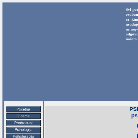
Svi po
osobama
sa kim
usuđuj
uz najv
odgovo
našem 
PS
ps