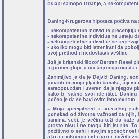
oslabi samopouzdanje, a nekompetent
Daning-Krugerova hipoteza počiva na
- nekompetentne individue precenjuju s
- nekompetentne individue ne umeju 
- nekompetentne individue ne uspevaj
- ukoliko mogu biti istrenirani da pobo
svoj prethodni nedostatak veštine
Još je britanski filozof Bertran Rasel 
sigurnim glupi, a oni koji imaju maštu
Zanimljivo je da je Dejvid Daning, soc
povodom serije pljački banaka, čiji vin
samopouzdan i uveren da je njegov pl
kako bi sakrio svoj identitet. Danin
počeo je da se bavi ovim fenomenom.
– Moja specijalnost u socijalnoj psi
ponekad od životne važnosti za njih,
samima sebi, je većina teži da kaže s
prosto nisu i ne mogu biti istinite. T
pozitivno o sebi i svojim sposobnostim
ako ste inkompetentni vi ne možete zna