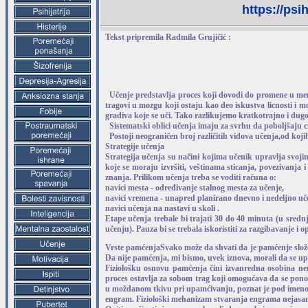
https://psi
Tekst pripremila Radmila Grujičić :
Učenje predstavlja proces koji dovodi do promene u ment
tragovi u mozgu koji ostaju kao deo iskustva licnosti i m
gradiva koje se uči. Tako razlikujemo kratkotrajno i du
Sistematski oblici učenja imaju za svrhu da poboljšaju ci
Postoji neograničen broj različitih vidova učenja,od koj
Strategije učenja
Strategija učenja su načini kojima učenik upravlja svoj
koje se moraju izvršiti, veštinama sticanja, povezivanj
znanja. Prilikom učenja treba se voditi računa o:
navici mesta - određivanje stalnog mesta za učenje,
navici vremena - unapred planirano dnevno i nedeljno uč
navici učenja na nastavi u skoli .
Etape učenja trebale bi trajati 30 do 40 minuta (u sredn
učenju). Pauza bi se trebala iskoristiti za razgibavanje i o
Vrste pamćenjaSvako može da shvati da je pamćenje slože
Da nije pamćenja, mi bismo, uvek iznova, morali da se u
Fiziološku osnovu pamćenja čini izvanredna osobina ne
proces ostavlja za sobom trag koji omogućava da se ponov
u moždanom tkivu pri upamćivanju, poznat je pod imen
engram. Fiziološki mehanizam stvaranja engrama nejasan 