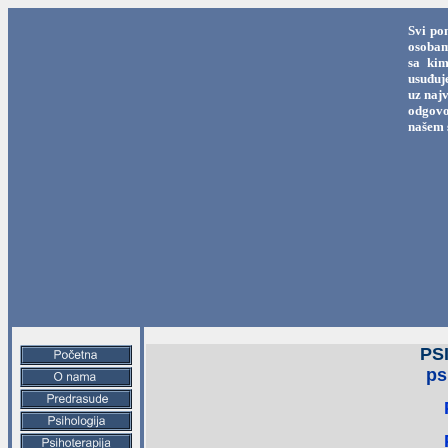
Svi po
osobama
sa kim
usuđuj
uz najv
odgovo
našem 
PS
ps