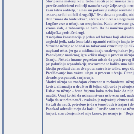
Stav prema materiji koju treba naučiti je od značaja za u
previše ambiciozni roditelji nameću svoje želje, svoje ne
kažu takvi roditelji, "a naš sin pokazuje slabije rezulta
sestara, svi bi oni bili drugačiji." Sva deca ne postižu, ni
dete "mora da bude lekar", stvara kod učenika negativa
Logične veze u učenju su neophodne. Kada se izvesno grad
veoma slab, a zaboravlja se brzo. Da bi naučeno gradiv
zaključka proističe drugi.
Asocijalna konstatacija je jedan od faktora koji olakša
engleski jezik, tada ćemo lakše upamtiti reči koje imaju i
Vizuelno učenje se odnosi na takozvani vizuelni tip ljudi
napisani tekst, jer ga u mislima imaju onakvog kakav je pr
Ponavljanje naučenog igra veliku ulogu u procesu učen
čitanju. Nekada imamo pogrešan utisak da posle prvog i
pri pokušaju reprodukcije, uveravamo se koliko smo bili 
lekciju pročitati danas dva puta, sutra isto toliko, nego čita
Preslišavanje ima važnu ulogu u procesu učenja. Čitanj
dosade, pospanosti, sanjarenja.
Motivi učenja su značajan elemenat u mehanizmu učenja.
korist, afirmacija u društvu ili željeni cilj, onda je učenj
Uslovi za učenje - često čujemo kako neko kaže da nije
naučiti. Onaj ko želi da uči sam stvara uslove za rad, nad
Volja da se nešto nauči - svakako je najvažniji element u
šta želi da nauči, potrebno je da u tome bude istrajan i 
Ponekad odrasli umeju da kažu: "suviše sam star za učenje
lenjost. a za učenje nikad nije kasno, jer učenje je: "Bog