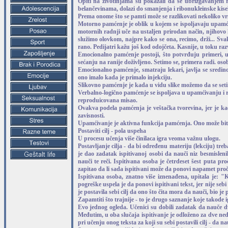
Opiti na životinjama su pokazali da se ubrizgavanjem 
belančevinama, dolazi do smanjenja i ribonukleinske kis
Prema onome što se pamti može se razlikovati nekoliko v
Motorno pamćenje je oblik u kojem se ispoljavaju upamćiv
motornih radnji uče na ustaljen prirodan način, njihovo k
služimo olovkom, najpre kako se ona, recimo, drži... Sva
rano. Pedijatri kažu još kod odojčeta. Kasnije, u toku raz
Emocionalno pamćenje postoji, što potvrđuju primeri, 
sećanju na ranije doživljeno. Setimo se, primera radi. oso
Emocionalno pamćenje, smatraju lekari, javlja se sredin
ono imalo kada je primalo injekciju.
Slikovno pamćenje je kada u vidu slike možemo da se setimo
Verbalno-logično pamćenje se ispoljava u upamćivanju i re
reproduicovana misao.
Ovakva podela pamćenja je veštačka tvorevina, jer je ka
zavisnosti.
Upamćivanje je aktivna funkcija pamćenja. Ono može bit
Postaviti cilj - pola uspeha
U procesu učenja više činilaca igra veoma važnu ulogu.
Postavljanje cilja - da bi određenu materiju (lekciju) tr
je dao zadatak ispitivanoj osobi da nauči niz besmisleni
nauči te reči. Ispitivana osoba je četrdeset šest puta pr
zapitao da li sada ispitivani može da ponovi napamet proči
Ispitivana osoba, znatno više iznenađena, upitala je: "
pogreške uspela je da ponovi ispitivani tekst, jer nije se
je postavila sebi cilj da ono što čita mora da nauči, bio 
Zapamtiti što trajnije - to je drugo saznanje koje takode
Evo jednog ogleda. Učenici su dobili zadatak da nauče dv
Međutim, u oba slučaja ispitivanje je odloženo za dve nede
pri učenju onog teksta za koji su sebi postavili cilj - da 