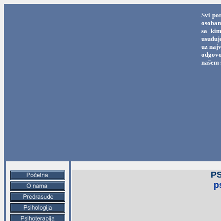
Svi po
osobama
sa kim
usuđuj
uz najv
odgovo
našem 
P
p