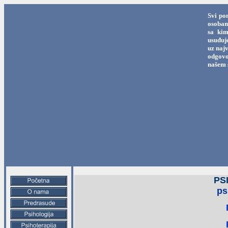
Svi po
osobama
sa kim
usuđuj
uz najv
odgovo
našem 
PS
ps