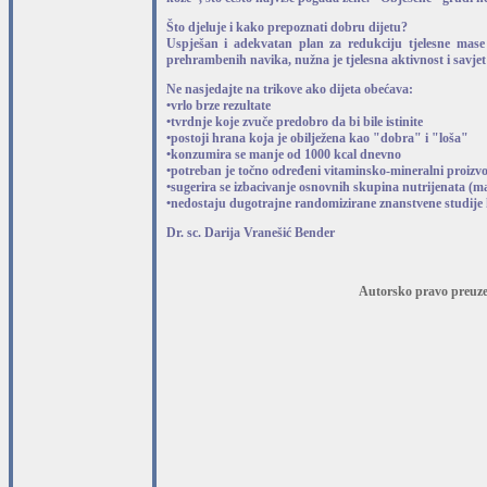
Što djeluje i kako prepoznati dobru dijetu?
Uspješan i adekvatan plan za redukciju tjelesne mase 
prehrambenih navika, nužna je tjelesna aktivnost i savjet li
Ne nasjedajte na trikove ako dijeta obećava:
•vrlo brze rezultate
•tvrdnje koje zvuče predobro da bi bile istinite
•postoji hrana koja je obilježena kao "dobra" i "loša"
•konzumira se manje od 1000 kcal dnevno
•potreban je točno određeni vitaminsko-mineralni proizv
•sugerira se izbacivanje osnovnih skupina nutrijenata (mas
•nedostaju dugotrajne randomizirane znanstvene studije ko
Dr. sc. Darija Vranešić Bender
Autorsko pravo preuzet