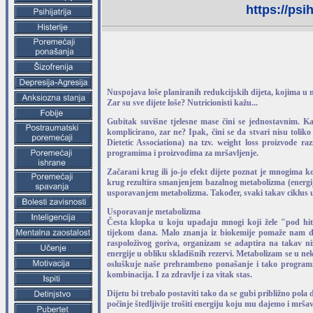
https://psi
Nuspojava loše planiranih redukcijskih dijeta, kojima u 
Zar su sve dijete loše? Nutricionisti kažu...
Gubitak suvišne tjelesne mase čini se jednostavnim. K
komplicirano, zar ne? Ipak, čini se da stvari nisu toli
Dietetic Associationa) na tzv. weight loss proizvode 
programima i proizvodima za mršavljenje.
Začarani krug ili jo-jo efekt dijete poznat je mnogima 
krug rezultira smanjenjem bazalnog metabolizma (energije
usporavanjem metabolizma. Također, svaki takav ciklus 
Usporavanje metabolizma
Česta klopka u koju upadaju mnogi koji žele "pod hit
tijekom dana. Malo znanja iz biokemije pomaže nam d
raspoloživog goriva, organizam se adaptira na takav niži
energije u obliku skladišnih rezervi. Metabolizam se u n
osluškuje naše prehrambeno ponašanje i tako programir
kombinacija. I za zdravlje i za vitak stas.
Dijetu bi trebalo postaviti tako da se gubi približno pola
počinje štedljivije trošiti energiju koju mu dajemo i mrša