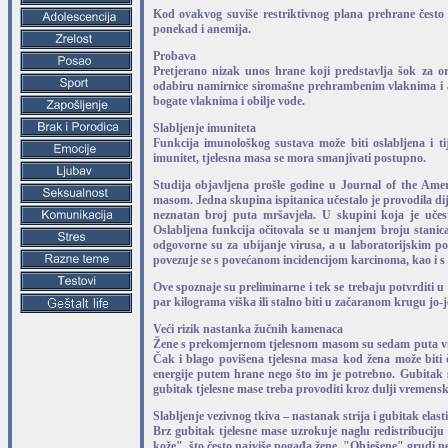
Kod ovakvog suviše restriktivnog plana prehrane često s
ponekad i anemija.
Probava
Pretjerano nizak unos hrane koji predstavlja šok za or
odabiru namirnice siromašne prehrambenim vlaknima i ak
bogate vlaknima i obilje vode.
Slabljenje imuniteta
Funkcija imunološkog sustava može biti oslabljena i t
imunitet, tjelesna masa se mora smanjivati postupno.
Studija objavljena prošle godine u Journal of the Ame
masom. Jedna skupina ispitanica učestalo je provodila dije
neznatan broj puta mršavjela. U skupini koja je učest
Oslabljena funkcija očitovala se u manjem broju stanica 
odgovorne su za ubijanje virusa, a u laboratorijskim p
povezuje se s povećanom incidencijom karcinoma, kao i s
Ove spoznaje su preliminarne i tek se trebaju potvrditi u
par kilograma viška ili stalno biti u začaranom krugu jo-j
Veći rizik nastanka žučnih kamenaca
Žene s prekomjernom tjelesnom masom su sedam puta viš
Čak i blago povišena tjelesna masa kod žena može biti
energije putem hrane nego što im je potrebno. Gubitak 
gubitak tjelesne mase treba provoditi kroz dulji vremens
Slabljenje vezivnog tkiva – nastanak strija i gubitak elast
Brz gubitak tjelesne mase uzrokuje naglu redistribuciju t
kože", što često najviše pogađa žene. "Obješene" grudi neu