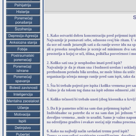
S
1. Kako ostvariti dobru koncentraciju pred prijemni ispit
Najvaznije je poznavati sebe, odnosno svoj bio ritam. U od
da uce od ranih jutarnjih sati a da ranije uvece idu na s
ali u proseku neophodno je ucenje od minimum dva sata d
prostorija u kojoj se uči, tišina, psihička posvećenost i mo
2. Koliko sati sna je neophodno imati pred ispit?
Najvažnije je da je ritam sna i budnosti uredan i usklad
prethodnom periodu bila uredna, ne može bitno da utiče n
organizacija učenja mnogo ranije pred sam ispit, tako da
3. Šta bi trebalo pojesti pre ispita i koliko vremena pre s
Važno je da tokom tog dana na ispit odemo odmorni ,siti i
4. Koliko tečnosti bi trebalo uneti (zbog kiseonika u kr
5. Da li je pametno učiti na sam dan prijemnog ispita?
Individualne su potrebe da se na sam dan još jednom “ba
dovoljno vremena , može to uraditi. Samo je važno napome
na odredjeno gradivo i ovakav osećaj nije realna procena.
6. Kako na najbolji način savladati tremu pred ispit?
Trema se prevazilazi pozitivnim razmišljanjem, dovoljno 