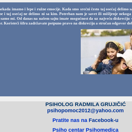
nekada imamo i lepe i ružne emocije. Kada smo srećni često taj osećaj delimo s
ebe i taj osećaj ne delimo ni sa kim. Potreban nam je savet ili mišljenje nek
samo mi. Od danas na našem sajtu imate mogućnost da uz najveću diskreciju - uz
r. Koristeći šifru zadržavate potpuno pravo na diskreciju a stručan odgovor dob
PSIHOLOG RADMILA GRUJIČIĆ
psihopomoc2012@yahoo.com
Pratite nas na
Facebook-u
Psiho centar Psihomedica