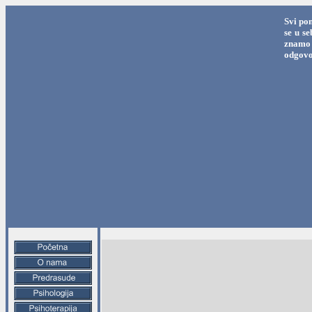
Svi po
se u s
znamo 
odgovo