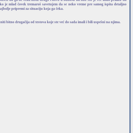
liko je mlad čovek tremaroš savetujem da se neko vreme pre samog ispita detaljno
ajbolje pripremi za situaciju koja ga čeka.
 niti bitno drugačija od testova koje ste već do sada imali i bili uspešni na njima.