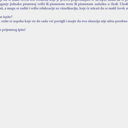
olaganje jednako pismenoj vežbi ili pismenom testu ili pismenom zadatku u školi. Uko
 a mogu se raditi i vežbe relaksacije uz vizuelizaciju, koje će uticati da se mald čovek n
e ispite?
setite se uspeha koje ste do sada već postigli i znajte da ova situacija nije ništa posebno
e prijemnog ipita!