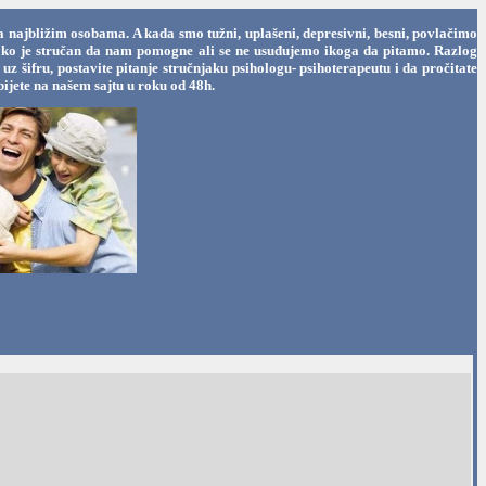
a najbližim osobama. A kada smo tužni, uplašeni, depresivni, besni, povlačimo
oga ko je stručan da nam pomogne ali se ne usuđujemo ikoga da pitamo. Razlog
 šifru, postavite pitanje stručnjaku psihologu- psihoterapeutu i da pročitate
ijete na našem sajtu u roku od 48h.