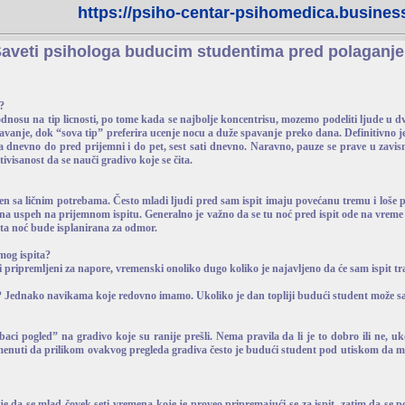
https://psiho-centar-psihomedica.business
aveti psihologa buducim studentima pred polaganje 
?
nosu na tip licnosti, po tome kada se najbolje koncentrisu, mozemo podeliti ljude u dve 
pavanje, dok “sova tip” preferira ucenje nocu a duže spavanje preko dana. Definitivno j
nevno do pred prijemni i do pet, sest sati dnevno. Naravno, pauze se prave u zavisno
tivisanost da se nauči gradivo koje se čita.
jen sa ličnim potrebama. Često mladi ljudi pred sam ispit imaju povećanu tremu i loše 
a uspeh na prijemnom ispitu. Generalno je važno da se tu noć pred ispit ode na vreme n
 ta noć bude isplanirana za odmor.
amog ispita?
 pripremljeni za napore, vremenski onoliko dugo koliko je najavljeno da će sam ispit tra
vi)? Jednako navikama koje redovno imamo. Ukoliko je dan topliji budući student može sa
ci pogled” na gradivo koje su ranije prešli. Nema pravila da li je to dobro ili ne, uk
nuti da prilikom ovakvog pregleda gradiva često je budući student pod utiskom da mu j
je da se mlad čovek seti vremena koje je proveo pripremajući se za ispit, zatim da se 