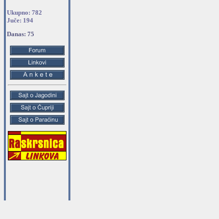
Ukupno: 782
Juče: 194
Danas: 75