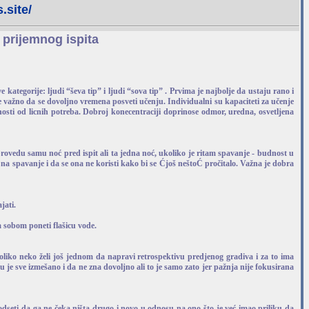
.site/
prijemnog ispita
kategorije: ljudi “ševa tip” i ljudi “sova tip” . Prvima je najbolje da ustaju rano i
e važno da se dovoljno vremena posveti učenju. Individualni su kapaciteti za učenje
sti od licnih potreba. Dobroj konecentraciji doprinose odmor, uredna, osvetljena
provedu samu noć pred ispit ali ta jedna noć, ukoliko je ritam spavanje - budnost u
a spavanje i da se ona ne koristi kako bi se Ćjoš neštoĆ pročitalo. Važna je dobra
jati.
 sobom poneti flašicu vode.
oliko neko želi još jednom da napravi retrospektivu predjenog gradiva i za to ima
e sve izmešano i da ne zna dovoljno ali to je samo zato jer pažnja nije fokusirana
podseti da ga ne čeka ništa drugo i novo u odnosu na ono što je već imao priliku da