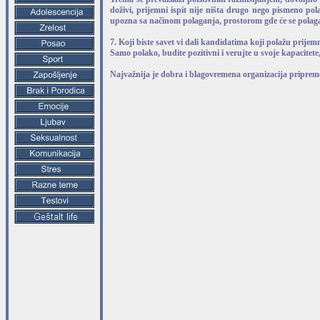
doživi, prijemni ispit nije ništa drugo nego pismeno p
upozna sa načinom polaganja, prostorom gde će se polagati,
7. Koji biste savet vi dali kandidatima koji polažu prijemn
Samo polako, budite pozitivni i verujte u svoje kapacitete, 
Najvažnija je dobra i blagovremena organizacija priprem