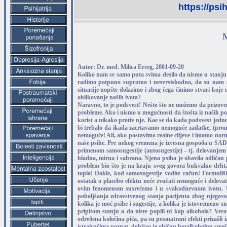
https://psi
M
Autor: Dr. med. Milica Erceg, 2001-09-20
Koliko nam se samo puta svima desilo da nismo u stanju
radimo potpuno suprotno i nesvrsishodno, da su nam sta
situacije uopšte dolazimo i zbog čega činimo stvari koje 
oblikovanje naših ‍ivota?
Naravno, to je podsvest! Nešto što ne mo‍žemo da prizovemo
probleme. Ako i nismo u mogućnosti da štošta iz naših po
korist a nikako protiv nje. Ka‍e se da kada podsvest jedno
bi trebalo da ikada zacrtavamo nemoguće zadatke, (prome
nemoguće! Ali, ako postavimo realne ciljeve i imamo norm
naše psihe. Pre nekog vremena je izvesna gospoða u SAD, 
primenom samosugestije (autosugestije) - tj. delovanjem 
hladna, mirna i sabrana. Njena psiha je obavila odličan p
problem bio što je na kraju svog govora bukvalno drhta
topla! Dakle, kod samosugestije vodite račun! Formuliši
ostatak o placebo efektu neće zvučati nemoguće i delovati
ovim fenomenom susrećemo i u svakodnevnom ‍ivotu. U 
poboljšanja zdravstvenog stanja pacijenta zbog njegovo
kolika je moć psihe i sugestije, a kolika je istovremeno s
pripitom stanju a da niste popili ni kap alkohola? Vero
odreðena koločina pića, pa su posmatrani efekti prizašli 
istra‍ivačima poznat, dobijao je običnu bezalkoholnu sme