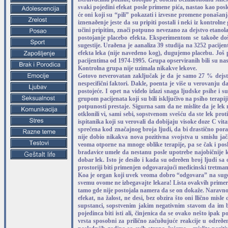
svaki pojedini efekat posle primene pića, nastao kao pos
će oni koji su “pili” pokazati i izvesne promene ponašan
iznenaðenje jeste da su pripiti postali i neki iz kontroln
učini pripitim, znači potpuno nevezano za dejstvo etanola 
postojanje placebo efekta. Eksperimentom se takoðe doš
sugestije. Uraðena je aanaliza 39 studija na 3252 pacije
efekta leka (nije navedeno kog), dugujemo placebu. Još pr
pacijentima od 1974-1995. Grupa opserviranih bili su nasu
Kontrolna grupa nije uzimala nikakve lekove.
Gotovo neverovatan zaključak je da je samo 27 % dejst
nespecifični faktori. Dakle, poenta je više u verovanju 
postojeće. I opet na videlo izlazi snaga ljudske psihe i s
grupom pacijenata koji su bili isključivo na psiho terapi
potpunosti prestaje. Sigurna sam da ne mislite da je lek 
otklonili vi, sami sebi, sopstvenom svešću da ste lek prot
ispitanika koji su verovali da dobijaju visoke doze C vit
sprečena kod značajnog broja ljudi, da bi drastično poras
nije dobio nikakva nova pozitivna svojstva u smislu jač
veoma otporne na mnoge oblike terapije, pa se čak i po
bradavice umele da nestanu posle upotrebe najobičnije
dobar lek. Isto je desilo i kada su odreðen broj ljudi s
prostoriji biti primenjen odgovarajući medicinski tretman
Ko‍a je organ koji uvek veoma dobro “odgovara” na sugesti
svemu ovome ne izbegavajte lekara! Lista ovakvih primera 
tamo gde nije postojala namera da se on dokaže. Naravno,
efekat, na ‍žalost, ne desi, bez obzira što oni llično mi
supstanci, sopstvenim jakim negativnim stavom da im b
pojedinca biti isti ali, činjenica da se ovako nešto ipa
vrsta sposobni za prilično začuðujuće reakcije u odreð