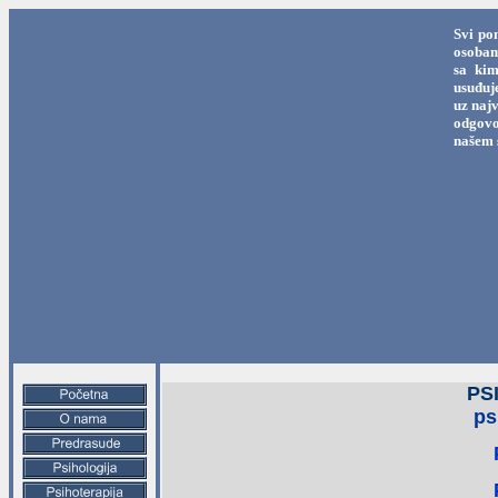
Svi po
osobama
sa kim
usuđuj
uz najv
odgovo
našem 
PS
ps