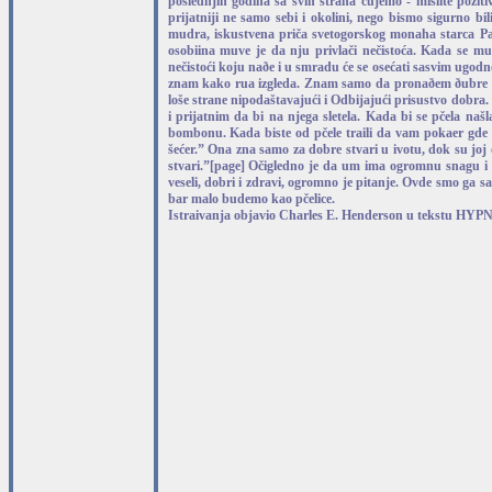
poslednjih godina sa svih strana čujemo - mislite poziti
prijatniji ne samo sebi i okolini, nego bismo sigurno bi
mudra, iskustvena priča svetogorskog monaha starca Paj
osobiina muve je da nju privlači nečistoća. Kada se mu
nečistoći koju naðe i u smradu će se osećati sasvim ugodno
znam kako ru‍a izgleda. Znam samo da pronaðem ðubre i bl
loše strane nipodaštavajući i Odbijajući prisustvo dobra.
i prijatnim da bi na njega sletela. Kada bi se pčela na
bombonu. Kada biste od pčele tra‍ili da vam poka‍er gde 
šećer.” Ona zna samo za dobre stvari u ‍ivotu, dok su joj
stvari.”[page] Očigledno je da um ima ogromnu snagu i 
veseli, dobri i zdravi, ogromno je pitanje. Ovde smo ga
bar malo budemo kao pčelice.
Istra‍ivanja objavio Charles E. Henderson u tek